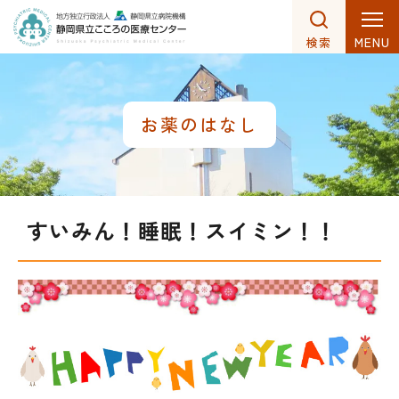
MENU
検索
グ
本
ロ
フ
ロ
文
ー
ッ
ー
へ
カ
タ
お薬のはなし
バ
ル
ー
ル
ナ
へ
ナ
ビ
ビ
ゲ
すいみん！睡眠！スイミン！！
ゲ
ー
ー
シ
シ
ョ
ョ
ン
ン
へ
へ