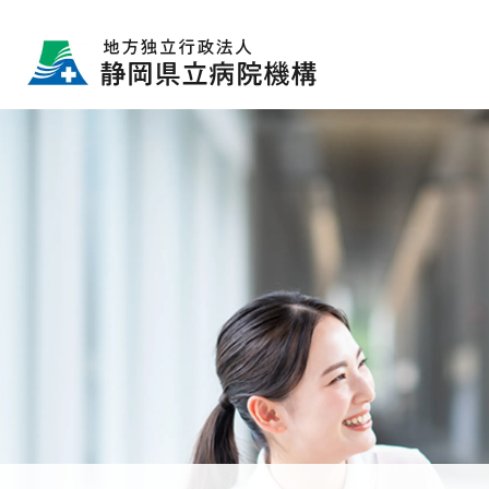
グ
本
ロ
フ
ロ
文
ー
ッ
ー
へ
カ
タ
バ
ル
ー
ル
ナ
へ
ナ
ビ
ビ
ゲ
ゲ
ー
ー
シ
シ
ョ
ョ
ン
ン
へ
へ