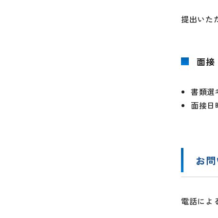
提出いた
面接
書類選
面接日
お問
電話による