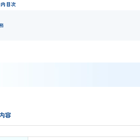
ジ内目次
務
務
内容