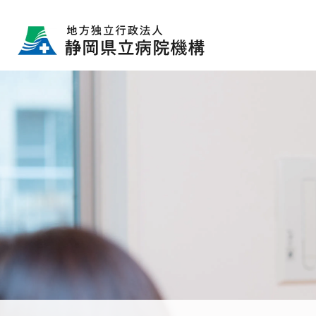
グ
本
ロ
フ
ロ
文
ー
ッ
ー
へ
カ
タ
バ
ル
ー
ル
ナ
へ
ナ
ビ
ビ
ゲ
ゲ
ー
ー
シ
シ
ョ
ョ
ン
ン
へ
へ