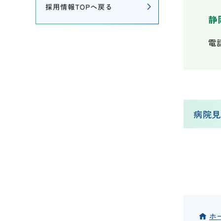
静
電
病院見
ホ