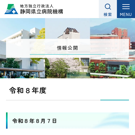
グ
本
ロ
フ
ロ
文
ー
ッ
MENU
検索
ー
へ
カ
タ
バ
ル
ー
ル
ナ
へ
ナ
ビ
情報公開
ビ
ゲ
ゲ
ー
ー
シ
シ
ョ
令和８年度
ョ
ン
ン
へ
へ
令和８年８月７日