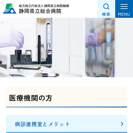
グ
本
フ
ロ
文
ッ
MENU
検索
ー
へ
タ
バ
ー
ル
へ
ナ
ビ
ゲ
ー
シ
ョ
ン
医療機関の方
へ
病診連携室とメリット