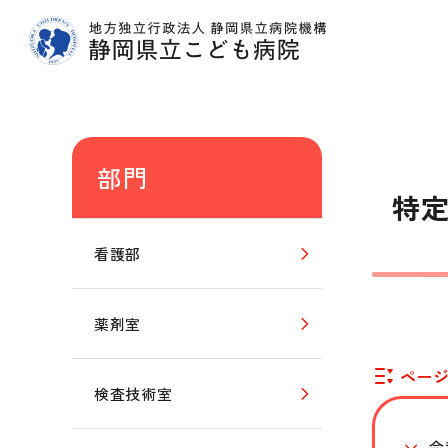
グ
本
ロ
フ
ロ
文
ー
ッ
ー
へ
カ
タ
部門
バ
ル
ー
特
ル
ナ
へ
ナ
ビ
看護部
ビ
ゲ
ゲ
ー
ー
シ
薬剤室
シ
ョ
ョ
ン
ペー
検査技術室
ン
へ
へ
令