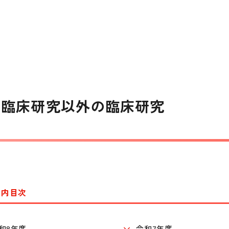
定臨床研究以外の臨床研究
ジ内目次
和8年度
令和7年度