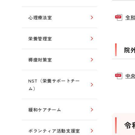
令和
心理療法室
栄養管理室
院
褥瘡対策室
中央
NST（栄養サポートチー
ム）
緩和ケアチーム
令
ボランティア活動支援室