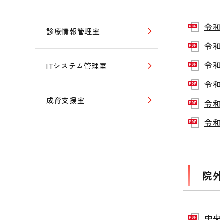
令和
診療情報管理室
令和
令和
ITシステム管理室
令和
成育支援室
令和
令和
院
中央