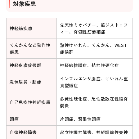
対象疾患
先天性ミオパチー、筋ジストロフ
神経筋疾患
ィー、脊髄性筋萎縮症
てんかんなど発作性
熱性けいれん、てんかん、WEST
疾患
症候群
神経皮膚症候群
神経線維腫症、結節性硬化症
インフルエンザ脳症、けいれん重
急性脳炎・脳症
責型脳症
多発性硬化症、急性散散在性脳脊
自己免疫性神経疾患
髄炎
頭痛
片頭痛、緊張性頭痛
自律神経障害
起立性調節障害、神経調節性失神