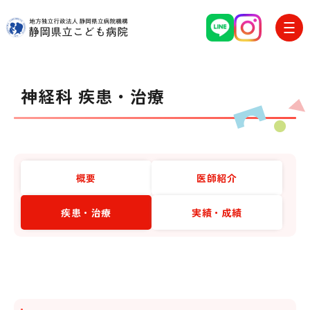
グ
本
フ
ロ
文
ッ
神経科 疾患・治療
ー
へ
タ
バ
ー
ル
へ
ナ
概要
医師紹介
ビ
ゲ
疾患・治療
実績・成績
ー
シ
ョ
ン
へ