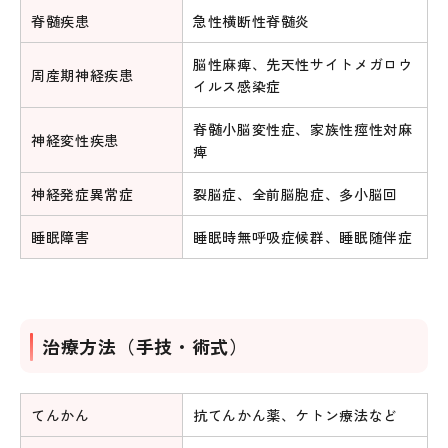
脊髄疾患
急性横断性脊髄炎
脳性麻痺、先天性サイトメガロウ
周産期神経疾患
イルス感染症
脊髄小脳変性症、家族性痙性対麻
神経変性疾患
痺
神経発症異常症
裂脳症、全前脳胞症、多小脳回
睡眠障害
睡眠時無呼吸症候群、睡眠随伴症
治療方法（手技・術式）
てんかん
抗てんかん薬、ケトン療法など