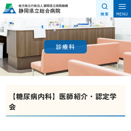
グ
本
フ
ロ
文
ッ
MENU
検索
ー
へ
タ
バ
ー
ル
へ
ナ
診療科
ビ
ゲ
ー
シ
ョ
ン
【糖尿病内科】医師紹介・認定学
へ
会