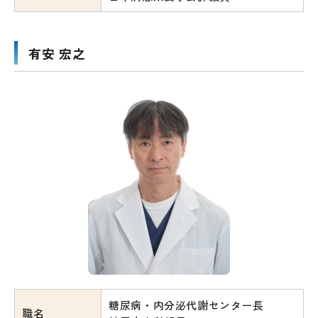
有安 宏之
糖尿病・内分泌代謝センター長
職名