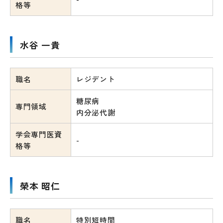
格等
水谷 一貴
職名
レジデント
糖尿病
専門領域
内分泌代謝
学会専門医資
-
格等
榮本 昭仁
職名
特別短時間