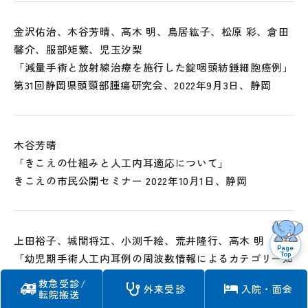
金沢佑治、木谷芳晴、高木 明、鳥居紘子、松原 彩、倉田
馨介、服部矩繁、児玉汐梨
「減量手術と放射線治療を施行した錠咽頭紡錘細胞癌例」
第31回静岡県頭頸部腫瘍研究会、2022年9月3日、静岡
木谷芳晴
「きこえの仕組みと人工内耳適応について」
きこえの市民公開セミナー 2022年10月1日、静岡
上田裕子、城間将江、小渕千絵、荒井隆行、高木 明
Page
Top
「幼児期手術人工内耳例の周波数情報によるカテゴリー知
覚と子音聴取能力」
救急受診/
外来受診
入院・面会
第67回日本聴覚医学会総会・学術講演会2022年10月6‐7
転院搬送