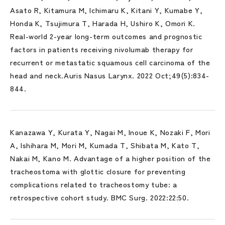
Asato R, Kitamura M, Ichimaru K, Kitani Y, Kumabe Y,
Honda K, Tsujimura T, Harada H, Ushiro K, Omori K.
Real-world 2-year long-term outcomes and prognostic
factors in patients receiving nivolumab therapy for
recurrent or metastatic squamous cell carcinoma of the
head and neck.Auris Nasus Larynx. 2022 Oct;49(5):834-
844.
Kanazawa Y, Kurata Y, Nagai M, Inoue K, Nozaki F, Mori
A, Ishihara M, Mori M, Kumada T, Shibata M, Kato T,
Nakai M, Kano M. Advantage of a higher position of the
tracheostoma with glottic closure for preventing
complications related to tracheostomy tube: a
retrospective cohort study. BMC Surg. 2022:22:50.