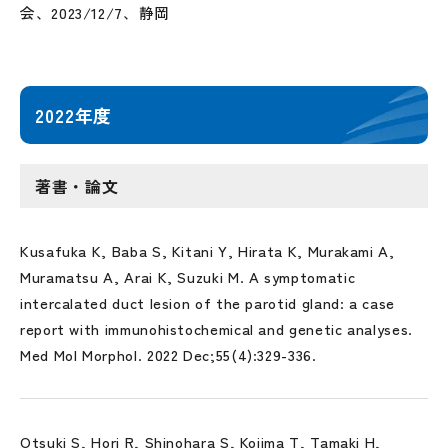
会、2023/12/7、静岡
2022年度
著書・論文
Kusafuka K, Baba S, Kitani Y, Hirata K, Murakami A,
Muramatsu A, Arai K, Suzuki M. A symptomatic
intercalated duct lesion of the parotid gland: a case
report with immunohistochemical and genetic analyses.
Med Mol Morphol. 2022 Dec;55(4):329-336.
Otsuki S, Hori R, Shinohara S, Kojima T, Tamaki H,