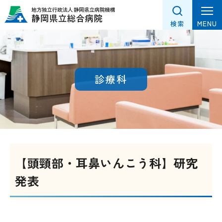
グ
本
フ
ロ
文
ッ
MENU
検索
ー
へ
タ
バ
ー
ル
へ
ナ
診療科
ビ
ゲ
ー
シ
ョ
ン
【頭頸部・耳鼻いんこう科】研究
へ
発表