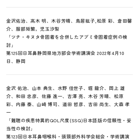
金沢佑治、高木 明、木谷芳晴、鳥居紘子,松原 彩、倉田馨
介、服部矩繁，児玉汐梨
「ツチ・キヌタ骨固着を合併したアブミ骨固着症例の検
討」
第125回日耳鼻静岡県地方部会学術講演会 2022年4月10
日、静岡
金沢 佑治、山本 典生、水野 佳世子、堀 龍介、岡上 雄
介、和田 忠彦、佐藤 進一、吉澤 亮、木谷 芳晴、松原
彩、内藤 泰、山崎 博司、道田 哲彦、吉田 尚生、大森 孝
一
「難聴の疾患特異的QOL尺度(SSQ)日本語版の信頼性・妥
当性の検討」
第123回日本耳鼻咽喉科・頭頸部外科学会総会・学術講演