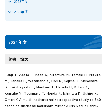
2022年度
2021年度
2024年度
著書・論文
Tsuji T, Asato R, Kada S, Kitamura M, Tamaki H, Mizuta
M, Tanaka S, Watanabe Y, Hori R, Kojima T, Shinohara
S, Takebayashi S, Maetani T, Harada H, Kitani Y,
Kumabe Y, Tsujimura T, Honda K, Ichimaru K, Ushiro K,
Omori K A multi-institutional retrospective study of 340
cases of sinonasal malignant tumor Auris Nasus Larynx