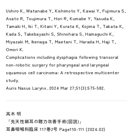
Ushiro K, Watanabe Y, Kishimoto Y, Kawai Y, Fujimura S,
Asato R, Tsujimura T, Hori R, Kumabe Y, Yasuda K,
Tamaki H, Iki T, Kitani Y, Kurata K, Kojima T, Takata K,
Kada S, Takebayashi S, Shinohara S, Hamaguchi K,
Miyazaki M, Ikenaga T, Maetani T, Harada H, Haji T,
Omori K.
Complications including dysphagia following transoral
non-robotic surgery for pharyngeal and laryngeal
squamous cell carcinoma: A retrospective multicenter
study.
Auris Nasus Larynx. 2024 Mar 27;51(3):575-582.
高木 明
「先天性鎖耳の聴力改善手術(図説)」
耳鼻咽喉科臨床 117巻2号 Page110-111 (2024.02)