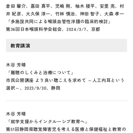
倉田 馨介、嘉田 真平、児嶋 剛、柚木 稜平、安里 亮、村
井 紀彦、大久保 淳一、竹林 慎治、神田 智子、大森 孝一
「多施設共同による喉頭血管性浮腫の臨床的検討」
第36回日本喉頭科学会総会、2024/3/7、京都
教育講演
木谷 芳晴
「難聴のしくみと治療について」
市民公開講座 より良い聴こえを求めて ～人工内耳という
選択～、2023/9/30、静岡
木谷 芳晴
「就学支援からインクルーシブ教育へ」
第51回静岡県聴覚障害児を考える医療と保健福祉と教育の