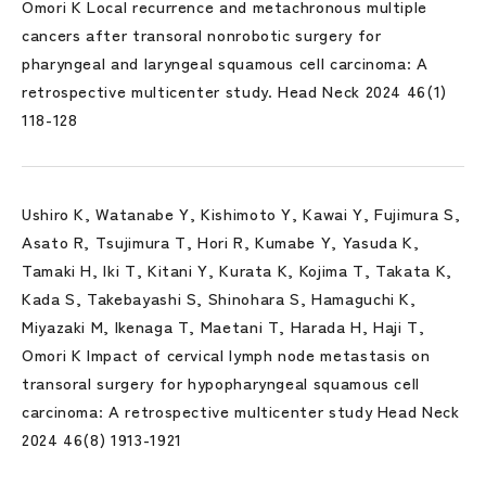
Omori K Local recurrence and metachronous multiple
cancers after transoral nonrobotic surgery for
pharyngeal and laryngeal squamous cell carcinoma: A
retrospective multicenter study. Head Neck 2024 46(1)
118-128
Ushiro K, Watanabe Y, Kishimoto Y, Kawai Y, Fujimura S,
Asato R, Tsujimura T, Hori R, Kumabe Y, Yasuda K,
Tamaki H, Iki T, Kitani Y, Kurata K, Kojima T, Takata K,
Kada S, Takebayashi S, Shinohara S, Hamaguchi K,
Miyazaki M, Ikenaga T, Maetani T, Harada H, Haji T,
Omori K Impact of cervical lymph node metastasis on
transoral surgery for hypopharyngeal squamous cell
carcinoma: A retrospective multicenter study Head Neck
2024 46(8) 1913-1921