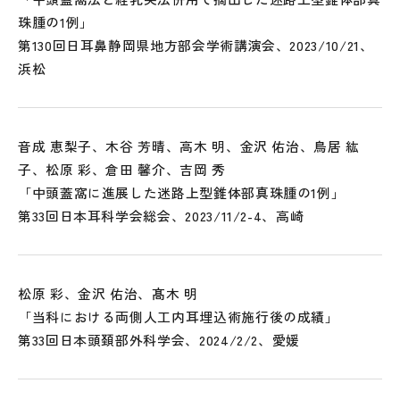
珠腫の1例」
第130回日耳鼻静岡県地方部会学術講演会、2023/10/21、
浜松
音成 恵梨子、木谷 芳晴、高木 明、金沢 佑治、鳥居 紘
子、松原 彩、倉田 馨介、吉岡 秀
「中頭蓋窩に進展した迷路上型錐体部真珠腫の1例」
第33回日本耳科学会総会、2023/11/2-4、高崎
松原 彩、金沢 佑治、髙木 明
「当科における両側人工内耳埋込術施行後の成績」
第33回日本頭頚部外科学会、2024/2/2、愛媛