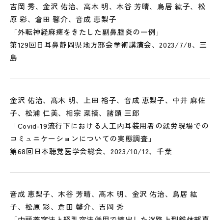
吉岡 秀、金沢 佑治、高木 明、木谷 芳晴、鳥居 紘子、松
原 彩、倉田 馨介、音成 恵梨子
「外転神経麻痺をきたした副鼻腔炎の一例」
第129回日耳鼻静岡県地方部会学術講演会、2023/7/8、三
島
金沢 佑治、髙木 明、上田 裕子、音成 恵梨子、中井 麻佐
子、松浦 仁美、相宗 菜摘、諸頭 三郎
「Covid-19流行下における人工内耳装用者の就労現場での
コミュニケーションについての実態調査」
第68回日本聴覚医学会総会、2023/10/12、千葉
音成 恵梨子、木谷 芳晴、高木 明、金沢 佑治、鳥居 紘
子、松原 彩、倉田 馨介、吉岡 秀
「中頭蓋窩法と経乳突法併用で摘出した迷路上型錐体部真