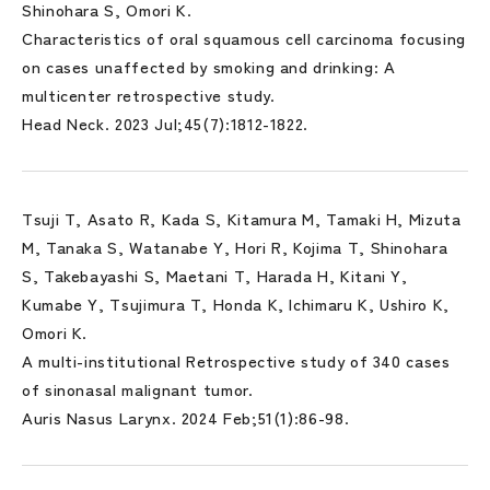
Shinohara S, Omori K.
Characteristics of oral squamous cell carcinoma focusing
on cases unaffected by smoking and drinking: A
multicenter retrospective study.
Head Neck. 2023 Jul;45(7):1812-1822.
Tsuji T, Asato R, Kada S, Kitamura M, Tamaki H, Mizuta
M, Tanaka S, Watanabe Y, Hori R, Kojima T, Shinohara
S, Takebayashi S, Maetani T, Harada H, Kitani Y,
Kumabe Y, Tsujimura T, Honda K, Ichimaru K, Ushiro K,
Omori K.
A multi-institutional Retrospective study of 340 cases
of sinonasal malignant tumor.
Auris Nasus Larynx. 2024 Feb;51(1):86-98.