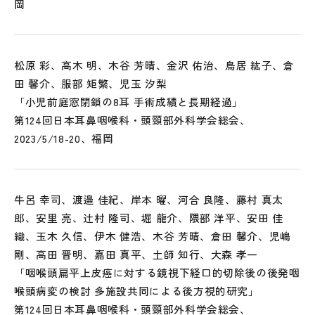
岡
松原 彩、高木 明、木谷 芳晴、金沢 佑治、鳥居 紘子、倉
田 馨介、服部 矩繁、児玉 汐梨
「小児前庭窓閉鎖の8耳 手術成績と長期経過」
第124回日本耳鼻咽喉科・頭頸部外科学会総会、
2023/5/18-20、福岡
牛呂 幸司、渡邉 佳紀、岸本 曜、河合 良隆、藤村 真太
郎、安里 亮、辻村 隆司、堀 龍介、隈部 洋平、安田 佳
織、玉木 久信、伊木 健浩、木谷 芳晴、倉田 馨介、児嶋
剛、高田 晋明、嘉田 真平、土師 知行、大森 孝一
「咽喉頭扁平上皮癌に対する鏡視下経口的切除後の後発咽
喉頭病変の検討 多施設共同による後方視的研究」
第124回日本耳鼻咽喉科・頭頸部外科学会総会、