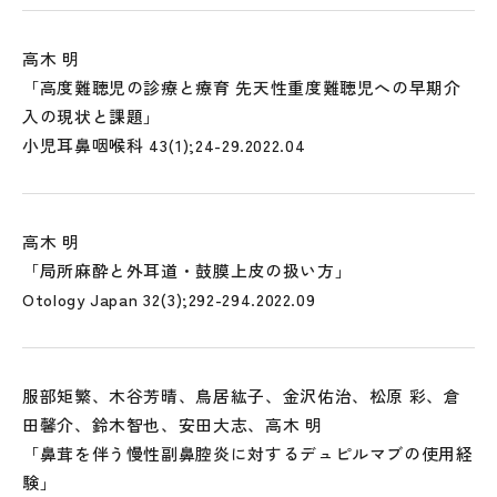
高木 明
「高度難聴児の診療と療育 先天性重度難聴児への早期介
入の現状と課題」
小児耳鼻咽喉科 43(1);24-29.2022.04
高木 明
「局所麻酔と外耳道・鼓膜上皮の扱い方」
Otology Japan 32(3);292-294.2022.09
服部矩繁、木谷芳晴、鳥居紘子、金沢佑治、松原 彩、倉
田馨介、鈴木智也、安田大志、高木 明
「鼻茸を伴う慢性副鼻腔炎に対するデュピルマブの使用経
験」