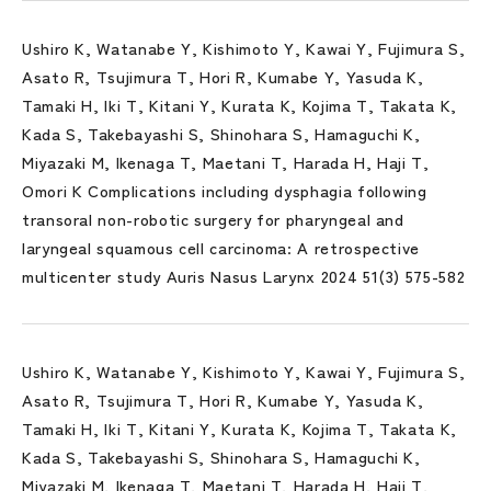
Ushiro K, Watanabe Y, Kishimoto Y, Kawai Y, Fujimura S,
Asato R, Tsujimura T, Hori R, Kumabe Y, Yasuda K,
Tamaki H, Iki T, Kitani Y, Kurata K, Kojima T, Takata K,
Kada S, Takebayashi S, Shinohara S, Hamaguchi K,
Miyazaki M, Ikenaga T, Maetani T, Harada H, Haji T,
Omori K Complications including dysphagia following
transoral non-robotic surgery for pharyngeal and
laryngeal squamous cell carcinoma: A retrospective
multicenter study Auris Nasus Larynx 2024 51(3) 575-582
Ushiro K, Watanabe Y, Kishimoto Y, Kawai Y, Fujimura S,
Asato R, Tsujimura T, Hori R, Kumabe Y, Yasuda K,
Tamaki H, Iki T, Kitani Y, Kurata K, Kojima T, Takata K,
Kada S, Takebayashi S, Shinohara S, Hamaguchi K,
Miyazaki M, Ikenaga T, Maetani T, Harada H, Haji T,