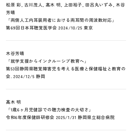
松原 彩, 古川茂人, 髙木 明, 上田裕子, 田呂丸いずみ, 木谷
芳晴
「両側人工内耳装用者における両耳間の周波数対応」
第69回日本耳聴覚医学会 2024/10/25 東京
木谷芳晴
「就学支援からインクルーシブ教育へ」
第53回静岡県聴覚障害児を考える医療と保健福祉と教育の
会. 2024/12/5 静岡
髙木 明
「1歳6ヶ月児健診での聴力検査の大切さ」
令和6年度保健師研修会 2025/1/31 静岡県立総合病院