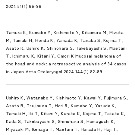
2024 51(1) 86-98
Tamura K, Kumabe Y, Kishimoto Y, Kitamura M, Mizuta
M, Tamaki H, Honda K, Yamada K, Tanaka S, Kojima T,
Asato R, Ushiro K, Shinohara S, Takebayashi S, Maetani
T, Ichimaru K, Kitani Y, Omori K Mucosal melanoma of
the head and neck: a retrospective analysis of 34 cases
in Japan Acta Otolaryngol 2024 144(1) 82-89
Ushiro K, Watanabe Y, Kishimoto Y, Kawai Y, Fujimura S,
Asato R, Tsujimura T, Hori R, Kumabe Y, Yasuda K,
Tamaki H, Iki T, Kitani Y, Kurata K, Kojima T, Takata K,
Kada S, Takebayashi S, Shinohara S, Hamaguchi K,
Miyazaki M, Ikenaga T, Maetani T, Harada H, Haji T,