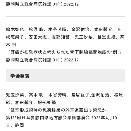
静岡県立総合病院雑誌.31(1).2022.12
鈴木智也、松原 彩、木谷芳晴、金沢佑治、倉田馨介、音
成恵梨子、安田大志、服部矩繁、児玉汐梨、目黒史織、高
木 明
「耳痛が初発症状と考えられた舌下腺腺様嚢胞癌の1例.」
静岡県立総合病院雑誌.31(1).2022.12
学会発表
児玉汐梨、高木 明、木谷芳晴、鳥居紘子,金沢佑治、松原
彩、倉田馨介、服部矩繁
「鼓室形成術時の乳突蜂巣の外耳道露出は禁忌か」
第125回日耳鼻静岡県地方部会学術講演会 2022年4月10
日、静岡