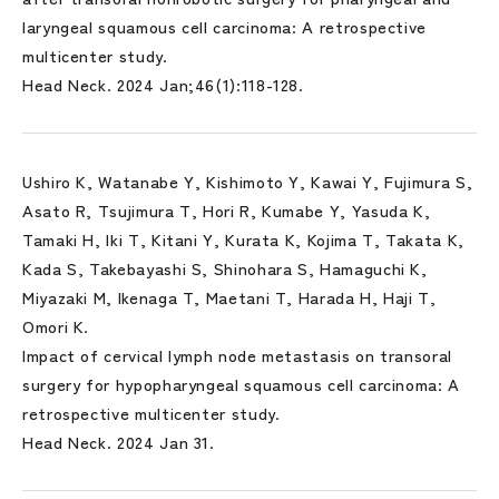
laryngeal squamous cell carcinoma: A retrospective
multicenter study.
Head Neck. 2024 Jan;46(1):118-128.
Ushiro K, Watanabe Y, Kishimoto Y, Kawai Y, Fujimura S,
Asato R, Tsujimura T, Hori R, Kumabe Y, Yasuda K,
Tamaki H, Iki T, Kitani Y, Kurata K, Kojima T, Takata K,
Kada S, Takebayashi S, Shinohara S, Hamaguchi K,
Miyazaki M, Ikenaga T, Maetani T, Harada H, Haji T,
Omori K.
Impact of cervical lymph node metastasis on transoral
surgery for hypopharyngeal squamous cell carcinoma: A
retrospective multicenter study.
Head Neck. 2024 Jan 31.