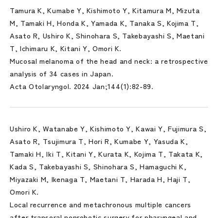
Tamura K, Kumabe Y, Kishimoto Y, Kitamura M, Mizuta
M, Tamaki H, Honda K, Yamada K, Tanaka S, Kojima T,
Asato R, Ushiro K, Shinohara S, Takebayashi S, Maetani
T, Ichimaru K, Kitani Y, Omori K.
Mucosal melanoma of the head and neck: a retrospective
analysis of 34 cases in Japan.
Acta Otolaryngol. 2024 Jan;144(1):82-89.
Ushiro K, Watanabe Y, Kishimoto Y, Kawai Y, Fujimura S,
Asato R, Tsujimura T, Hori R, Kumabe Y, Yasuda K,
Tamaki H, Iki T, Kitani Y, Kurata K, Kojima T, Takata K,
Kada S, Takebayashi S, Shinohara S, Hamaguchi K,
Miyazaki M, Ikenaga T, Maetani T, Harada H, Haji T,
Omori K.
Local recurrence and metachronous multiple cancers
after transoral nonrobotic surgery for pharyngeal and