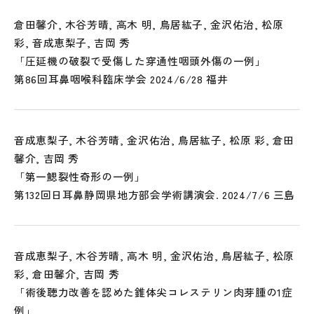
倉田馨介, 木谷芳晴, 高木 明, 鳥居紘子, 金沢佑治, 松原
彩, 音成恵梨子, 吉岡 秀
「圧延機の破裂で受傷した穿通性咽頭外傷の一例」
第86回耳鼻咽喉科臨床学会 2024/6/28 福井
音成恵梨子, 木谷芳晴, 金沢佑治, 鳥居紘子, 松原 彩, 倉田
馨介, 吉岡 秀
「第一鰓裂性奇形の一例」
第132回日耳鼻静岡県地方部会学術講演会. 2024/7/6 三島
音成恵梨子, 木谷芳晴, 高木 明, 金沢佑治, 鳥居紘子, 松原
彩, 倉田馨介, 吉岡 秀
「術後聴力改善を認めた錐体尖コレステリン肉芽腫の1症
例」