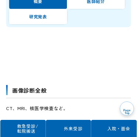
概要
医師紹介
研究発表
診療対象疾患
画像診断全般
CT、MRI、核医学検査など。
Page
Top
救急受診/
外来受診
入院・面会
Interventional Radiology(IVR)
転院搬送