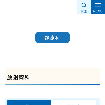
グ
本
フ
ロ
文
ッ
MENU
検索
ー
へ
タ
バ
ー
ル
へ
ナ
診療科
ビ
ゲ
ー
シ
ョ
ン
放射線科
へ